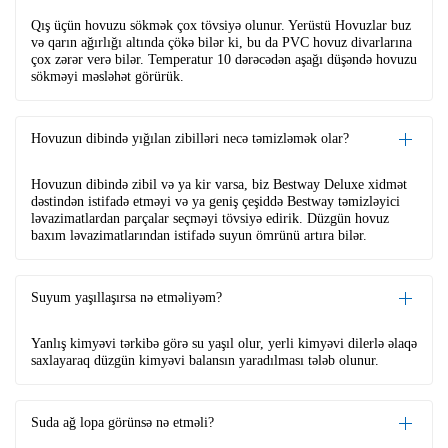
Qış üçün hovuzu sökmək çox tövsiyə olunur. Yerüstü Hovuzlar buz
və qarın ağırlığı altında çökə bilər ki, bu da PVC hovuz divarlarına
çox zərər verə bilər. Temperatur 10 dərəcədən aşağı düşəndə hovuzu
sökməyi məsləhət görürük.
Hovuzun dibində yığılan zibilləri necə təmizləmək olar?
Hovuzun dibində zibil və ya kir varsa, biz Bestway Deluxe xidmət
dəstindən istifadə etməyi və ya geniş çeşiddə Bestway təmizləyici
ləvazimatlardan parçalar seçməyi tövsiyə edirik. Düzgün hovuz
baxım ləvazimatlarından istifadə suyun ömrünü artıra bilər.
Suyum yaşıllaşırsa nə etməliyəm?
Yanlış kimyəvi tərkibə görə su yaşıl olur, yerli kimyəvi dilerlə əlaqə
saxlayaraq düzgün kimyəvi balansın yaradılması tələb olunur.
Suda ağ lopa görünsə nə etməli?