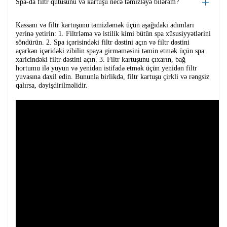
Spa-da filtr qutusunu və kartuşu necə təmizləyə bilərəm?
Kassanı və filtr kartuşunu təmizləmək üçün aşağıdakı adımları
yerinə yetirin: 1. Filtrləmə və istilik kimi bütün spa xüsusiyyətlərini
söndürün. 2. Spa içərisindəki filtr dəstini açın və filtr dəstini
açarkən içəridəki zibilin spaya girməməsini təmin etmək üçün spa
xaricindəki filtr dəstini açın. 3. Filtr kartuşunu çıxarın, bağ
hortumu ilə yuyun və yenidən istifadə etmək üçün yenidən filtr
yuvasına daxil edin. Bununla birlikdə, filtr kartuşu çirkli və rəngsiz
qalırsa, dəyişdirilməlidir.