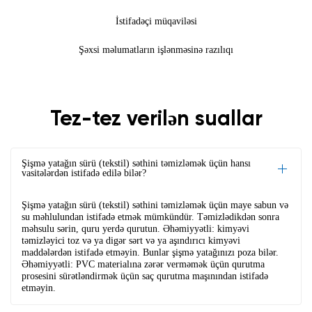
İstifadəçi müqaviləsi
Şəxsi məlumatların işlənməsinə razılıqı
Tez-tez verilən suallar
Şişmə yatağın sürü (tekstil) səthini təmizləmək üçün hansı
vasitələrdən istifadə edilə bilər?
Şişmə yatağın sürü (tekstil) səthini təmizləmək üçün maye sabun və
su məhlulundan istifadə etmək mümkündür. Təmizlədikdən sonra
məhsulu sərin, quru yerdə qurutun. Əhəmiyyətli: kimyəvi
təmizləyici toz və ya digər sərt və ya aşındırıcı kimyəvi
maddələrdən istifadə etməyin. Bunlar şişmə yatağınızı poza bilər.
Əhəmiyyətli: PVC materialına zərər verməmək üçün qurutma
prosesini sürətləndirmək üçün saç qurutma maşınından istifadə
etməyin.