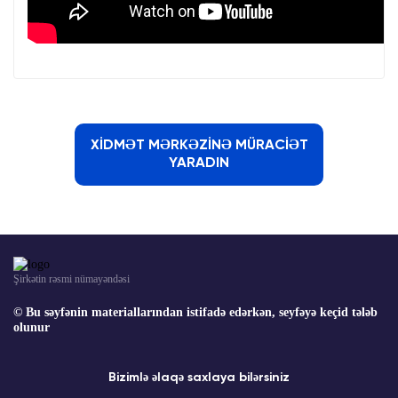
XİDMƏT MƏRKƏZİNƏ MÜRACİƏT
YARADIN
Şirkətin rəsmi nümayəndəsi
© Bu səyfənin materiallarından istifadə edərkən, seyfəyə keçid tələb
olunur
Bizimlə əlaqə saxlaya bilərsiniz