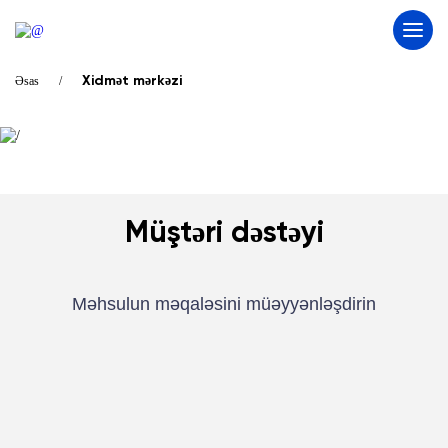
Əsas
Xidmət mərkəzi
Müştəri dəstəyi
Məhsulun məqaləsini müəyyənləşdirin