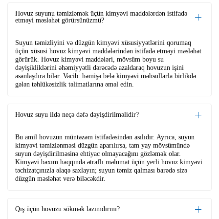
Hovuz suyunu təmizləmək üçün kimyəvi maddələrdən istifadə
etməyi məsləhət görürsünüzmü?
Suyun təmizliyini və düzgün kimyəvi xüsusiyyətlərini qorumaq
üçün xüsusi hovuz kimyəvi maddələrindən istifadə etməyi məsləhət
görürük. Hovuz kimyəvi maddələri, mövsüm boyu su
dəyişikliklərini əhəmiyyətli dərəcədə azaldaraq hovuzun işini
asanlaşdıra bilər. Vacib: həmişə belə kimyəvi məhsullarla birlikdə
gələn təhlükəsizlik təlimatlarına əməl edin.
Hovuz suyu ildə neçə dəfə dəyişdirilməlidir?
Bu amil hovuzun müntəzəm istifadəsindən asılıdır. Ayrıca, suyun
kimyəvi təmizlənməsi düzgün aparılırsa, tam yay mövsümündə
suyun dəyişdirilməsinə ehtiyac olmayacağını gözləmək olar.
Kimyəvi baxım haqqında ətraflı məlumat üçün yerli hovuz kimyəvi
təchizatçınızla əlaqə saxlayın; suyun təmiz qalması barədə sizə
düzgün məsləhət verə biləcəkdir.
Qış üçün hovuzu sökmək lazımdırmı?