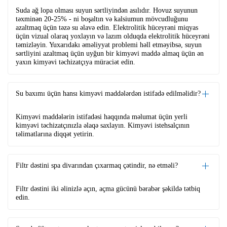
Suda ağ lopa olması suyun sərtliyindən asılıdır. Hovuz suyunun
təxminən 20-25% - ni boşaltın və kalsiumun mövcudluğunu
azaltmaq üçün təzə su əlavə edin. Elektrolitik hüceyrəni miqyas
üçün vizual olaraq yoxlayın və lazım olduqda elektrolitik hüceyrəni
təmizləyin. Yuxarıdakı əməliyyat problemi həll etməyibsə, suyun
sərtliyini azaltmaq üçün uyğun bir kimyəvi maddə almaq üçün ən
yaxın kimyəvi təchizatçıya müraciət edin.
Su baxımı üçün hansı kimyəvi maddələrdən istifadə edilməlidir?
Kimyəvi maddələrin istifadəsi haqqında məlumat üçün yerli
kimyəvi təchizatçınızla əlaqə saxlayın. Kimyəvi istehsalçının
təlimatlarına diqqət yetirin.
Filtr dəstini spa divarından çıxarmaq çətindir, nə etməli?
Filtr dəstini iki əlinizlə açın, açma gücünü bərabər şəkildə tətbiq
edin.