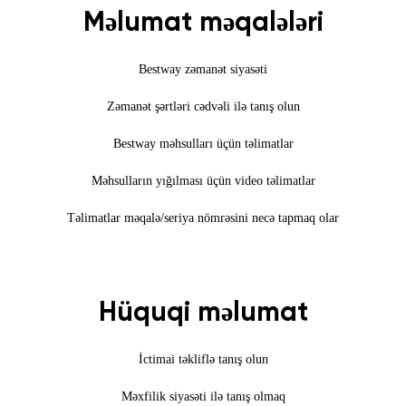
Məlumat məqalələri
Bestway zəmanət siyasəti
Zəmanət şərtləri cədvəli ilə tanış olun
Bestway məhsulları üçün təlimatlar
Məhsulların yığılması üçün video təlimatlar
Təlimatlar məqalə/seriya nömrəsini necə tapmaq olar
Hüquqi məlumat
İctimai təkliflə tanış olun
Məxfilik siyasəti ilə tanış olmaq